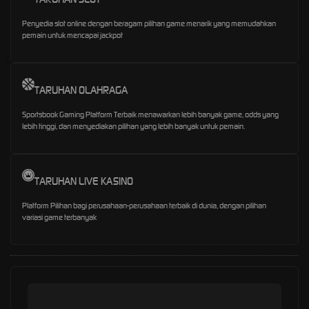
Penyedia slot online dengan beragam pilihan game menarik yang memudahkan
pemain untuk mencapai jackpot
TARUHAN OLAHRAGA
Sportsbook Gaming Platform Terbaik menawarkan lebih banyak game, odds yang
lebih tinggi, dan menyediakan pilihan yang lebih banyak untuk pemain.
TARUHAN LIVE KASINO
Platform Pilihan bagi perusahaan-perusahaan terbaik di dunia, dengan pilihan
variasi game terbanyak