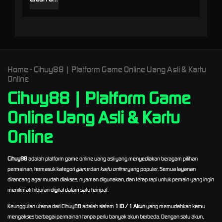
Home - Cihuy88 | Platform Game Online Uang Asli & Kartu
Online
Cihuy88 | Platform Game
Online Uang Asli & Kartu
Online
Cihuy88
adalah platform game online uang asli yang menyediakan beragam pilihan
permainan, termasuk kategori
game
dan
kartu online
yang populer. Semua layanan
dirancang agar mudah diakses, nyaman digunakan, dan tetap rapi untuk pemain yang ingin
menikmati hiburan digital dalam satu tempat.
Keunggulan utama dari Cihuy88 adalah sistem
1 ID / 1 Akun
yang memudahkan kamu
mengakses berbagai permainan tanpa perlu banyak akun berbeda. Dengan satu akun,