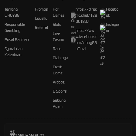
Tentang
Promosi
Hot
https://direc
Facebo
CIHUY88
Games
t.lc.chat/129
ok
Loyalty
00183/
Responsible
Slots
Instagra
Referral
Gambling
https://ww
m
Live
w.facebook.c
Pusat Bantuan
Casino
om/cihuy88
Syarat dan
Race
official
Ketentuan
Olahraga
Crash
Game
Arcade
E-Sports
Sabung
Ayam
TARUHAN SLOT