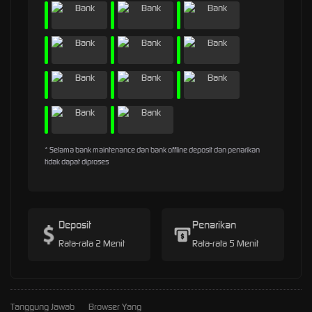
* Selama bank maintenance dan bank offline deposit dan penarikan
tidak dapat diproses
Deposit
Penarikan
Rata-rata 2 Menit
Rata-rata 5 Menit
Tanggung Jawab
Browser Yang