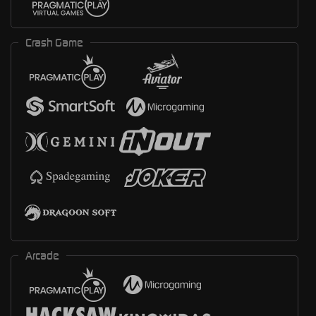
Crash Game
Arcade