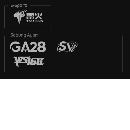
E-Sports
Sabung Ayam