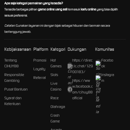
Apa saja kategori permainan yang tersedia?
Tersedia berbagai pilihan
game online uang asli
termasuk
kartu online
yang bisa dipilih
sesuai preferensi.
Catatan:
Gunakan layanan ini dengan bijak sebagai hiburan dan bermain secara
bertanggung jawab.
Kebijaksanaan
Platform
Kategori
Dukungan
Komunitas
Tentang
Promosi
Hot
https://direc
Facebo
CIHUY88
Games
t.lc.chat/129
ok
Loyalty
00183/
Responsible
Slots
Instagra
Referral
Gambling
https://ww
m
Live
w.facebook.c
Pusat Bantuan
Casino
om/cihuy88
Syarat dan
Race
official
Ketentuan
Olahraga
Crash
Game
Arcade