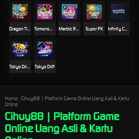
Dragon Tiger
Tomorrow land
Marble Run
Super PK
Infinity Castle
Tokyo Drift Nitro
Tokyo Drift
Home - Cihuy88 | Platform Game Online Uang Asli & Kartu
Online
Cihuy88 | Platform Game
Online Uang Asli & Kartu