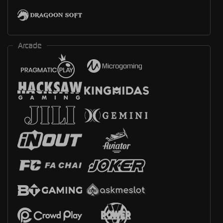
Arcade