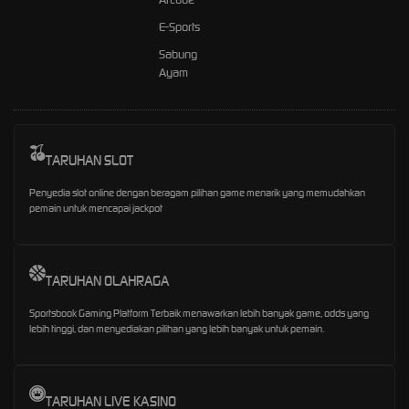
E-Sports
Sabung
Ayam
TARUHAN SLOT
Penyedia slot online dengan beragam pilihan game menarik yang memudahkan
pemain untuk mencapai jackpot
TARUHAN OLAHRAGA
Sportsbook Gaming Platform Terbaik menawarkan lebih banyak game, odds yang
lebih tinggi, dan menyediakan pilihan yang lebih banyak untuk pemain.
TARUHAN LIVE KASINO