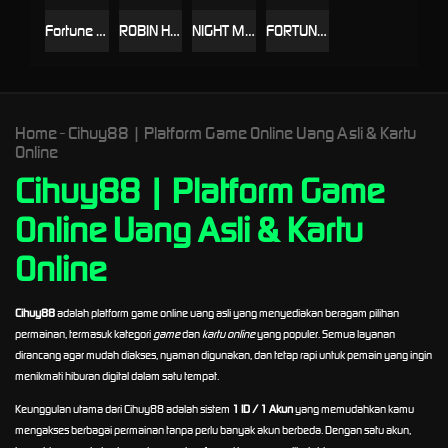
Fortune Money Boom
ROBIN HOOD
NIGHT MARKET 2
FORTUNE EGG
Home - Cihuy88 | Platform Game Online Uang Asli & Kartu
Online
Cihuy88 | Platform Game
Online Uang Asli & Kartu
Online
Cihuy88
adalah platform game online uang asli yang menyediakan beragam pilihan
permainan, termasuk kategori
game
dan
kartu online
yang populer. Semua layanan
dirancang agar mudah diakses, nyaman digunakan, dan tetap rapi untuk pemain yang ingin
menikmati hiburan digital dalam satu tempat.
Keunggulan utama dari Cihuy88 adalah sistem
1 ID / 1 Akun
yang memudahkan kamu
mengakses berbagai permainan tanpa perlu banyak akun berbeda. Dengan satu akun,