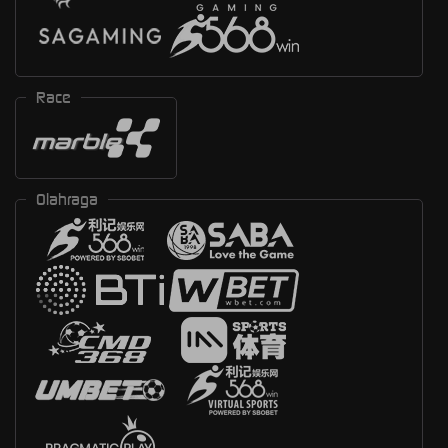
Race
Olahraga