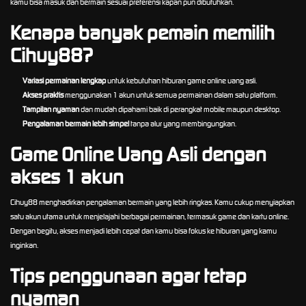
kamu bisa masuk dan bermain sesuai preferensi kapan pun dibutuhkan.
Kenapa banyak pemain memilih
Cihuy88?
Variasi permainan lengkap
untuk kebutuhan hiburan game online uang asli.
Akses praktis
menggunakan 1 akun untuk semua permainan dalam satu platform.
Tampilan nyaman
dan mudah dipahami baik di perangkat mobile maupun desktop.
Pengalaman bermain lebih simpel
tanpa alur yang membingungkan.
Game Online Uang Asli dengan
akses 1 akun
Cihuy88 menghadirkan pengalaman bermain yang lebih ringkas. Kamu cukup menyiapkan
satu akun utama untuk menjelajahi berbagai permainan, termasuk game dan kartu online.
Dengan begitu, akses menjadi lebih cepat dan kamu bisa fokus ke hiburan yang kamu
inginkan.
Tips penggunaan agar tetap
nyaman