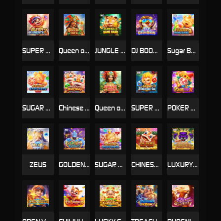
SUPER ELEMENTS 2
Queen of Inca 2
JUNGLE BANG BANG
DJ BOOM BOOM
Sugar Bang Bang 2
SUGAR BANG BANG PLUS
Chinese New Year Moreways
Queen of Inca
SUPER ELEMENTS
POKER WIN 2
ZEUS
GOLDEN GENIE
SUGAR BANG BANG
CHINESE NEW YEAR
LUXURY GOLDEN PANTHER