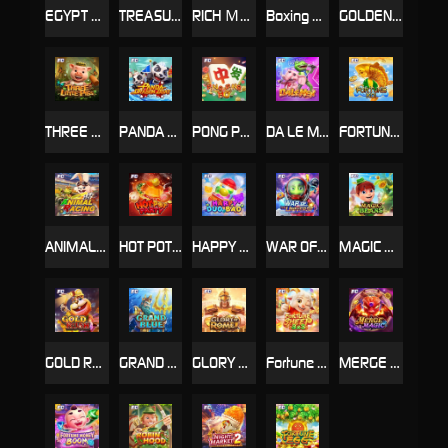
EGYPT BONANZA
TREASURE RAIDERS
RICH ＭAN
Boxing Riches
GOLDEN PANTHER
THREE LITTLE PIGS
PANDA DRAGON BOAT
PONG PONG HU
DA LE MEN
FORTUNE KOI
ANIMAL RACING
HOT POT PARTY
HAPPY DUO BAO
WAR OF THE UNIVERSE
MAGIC BEANS
GOLD RUSH
GRAND BLUE
GLORY OF ROME
Fortune Sheep
MERGE MAGIC