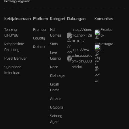
bertanggung jawab.
Kebijaksanaan
Platform
Kategori
Dukungan
Komunitas
Tentang
Promosi
Hot
https://direc
Facebo
CIHUY88
Games
t.lc.chat/129
ok
Loyalty
00183/
Responsible
Slots
Instagra
Referral
Gambling
https://ww
m
Live
w.facebook.c
Pusat Bantuan
Casino
om/cihuy88
Syarat dan
Race
official
Ketentuan
Olahraga
Crash
Game
Arcade
E-Sports
Sabung
Ayam