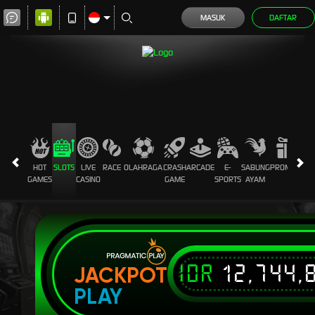
MASUK
DAFTAR
HOT
SLOTS
LIVE
RACE
OLAHRAGA
CRASH
ARCADE
E-
SABUNG
PROMOSI
GAMES
CASINO
GAME
SPORTS
AYAM
IDR
12,744,
JACKPOT
PLAY