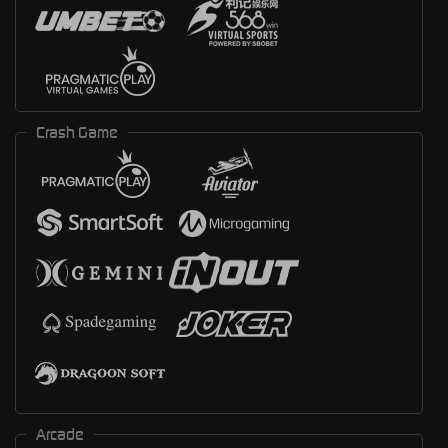
Crash Game
Arcade