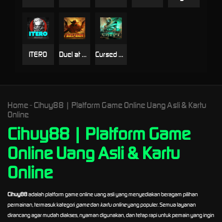
ITERO
Duel at Dawn
Cursed Crypt
Home - Cihuy88 | Platform Game Online Uang Asli & Kartu
Online
Cihuy88 | Platform Game
Online Uang Asli & Kartu
Online
Cihuy88
adalah platform game online uang asli yang menyediakan beragam pilihan
permainan, termasuk kategori
game
dan
kartu online
yang populer. Semua layanan
dirancang agar mudah diakses, nyaman digunakan, dan tetap rapi untuk pemain yang ingin