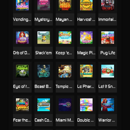
Vending Machine
Mystery Motel
Mayan Stackways
Harvest Wilds
Immortal Desire
Orb of Destiny
Stack'em
Keep 'em Cool
Magic Piggy
Pug Life
Eye of the Panda
Beast Below
Temple of Torment
Le Pharaoh
Let It Snow
Fear the Dark
Cash Compass
Miami Multiplier
Double Rainbow
Warrior Ways