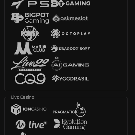
Live Casino